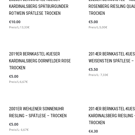
KARDINALSBERG SPÄTBURGUNDER
ROSENBERG RIESLING QUA
ROTWEIN SPÄTLESE TROCKEN
TROCKEN
€
10.00
€
5.00
Preis/L:13,33€
Preis/L:5,00€
2019ER BERNKASTEL-KUESER
2014ER BERNKASTEL-KUE
KARDINALSBERG DORNFELDER ROSE
WEISENSTEIN SPÄTLESE –
TROCKEN
€
5.50
Preis/L: 7,33€
€
5.00
Preis/L:6,67€
2001ER WEHLENER SONNENUHR
2014ER BERNKASTEL-KUE
RIESLING – SPÄTLESE – TROCKEN
KARDINALSBERG RIESLING 
TROCKEN
€
5.00
Preis/L: 6,67€
€
4.30