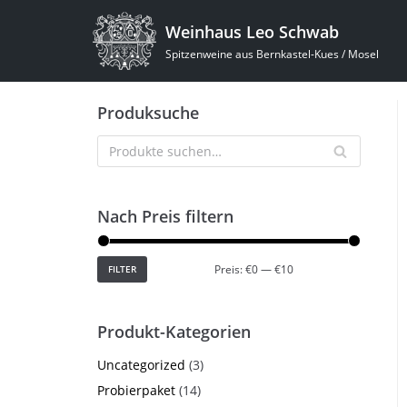
Zum
Weinhaus Leo Schwab
Inhalt
Spitzenweine aus Bernkastel-Kues / Mosel
springen
Produksuche
Nach Preis filtern
Preis:
€0
—
€10
FILTER
Produkt-Kategorien
Uncategorized
(3)
Probierpaket
(14)