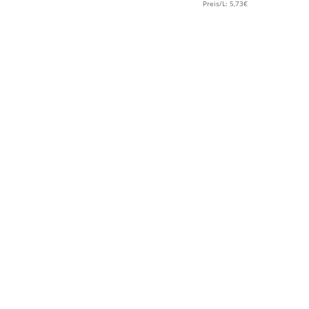
Preis/L: 5,73€
€
5.00
reis/L:6,67€