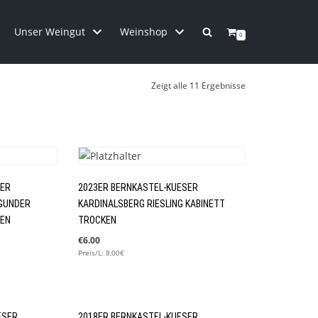
Unser Weingut
Weinshop
0
Zeigt alle 11 Ergebnisse
SER
2023ER BERNKASTEL-KUESER
GUNDER
KARDINALSBERG RIESLING KABINETT
KEN
TROCKEN
€
6.00
Preis/L: 8,00€
ESER
2018ER BERNKASTEL-KUESER