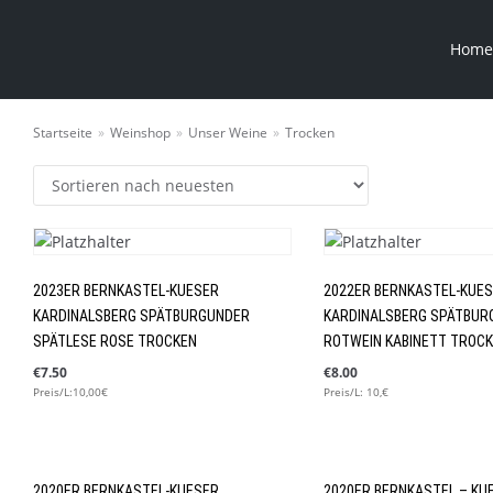
Home
Startseite
»
Weinshop
»
Unser Weine
»
Trocken
2023ER BERNKASTEL-KUESER
2022ER BERNKASTEL-KUE
KARDINALSBERG SPÄTBURGUNDER
KARDINALSBERG SPÄTBUR
SPÄTLESE ROSE TROCKEN
ROTWEIN KABINETT TROC
€
7.50
€
8.00
Preis/L:10,00€
Preis/L: 10,€
2020ER BERNKASTEL-KUESER
2020ER BERNKASTEL – KU