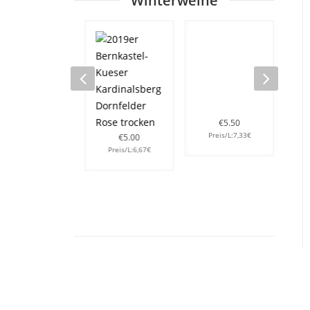
Winterweine
€
5.50
Preis/L:7,33€
P
€
5.00
Preis/L:6,67€
€
5.50
Preis/L:7,33€