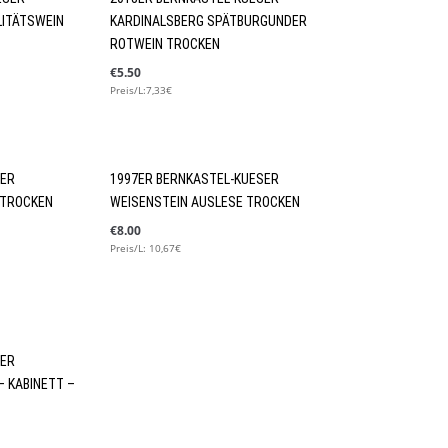
LITÄTSWEIN
KARDINALSBERG SPÄTBURGUNDER
ROTWEIN TROCKEN
€
5.50
Preis/L:7,33€
SER
1997ER BERNKASTEL-KUESER
 TROCKEN
WEISENSTEIN AUSLESE TROCKEN
€
8.00
Preis/L: 10,67€
SER
– KABINETT –