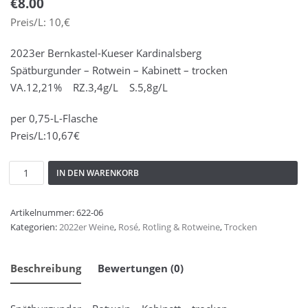
€
8.00
2022er Weine
(7)
Preis/L: 10,€
2020er Weine
(11)
2023er Bernkastel-Kueser Kardinalsberg
2019er Weine
(3)
Spätburgunder – Rotwein – Kabinett – trocken
2018er Weine
(7)
VA.12,21% RZ.3,4g/L S.5,8g/L
2017er Weine
(7)
per 0,75-L-Flasche
2016er Weine
(7)
Preis/L:10,67€
2015er Weine
(8)
2014er Weine
(9)
IN DEN WARENKORB
2013er Weine
(2)
2012er Weine
(4)
Artikelnummer:
622-06
2011er Weine
(3)
Kategorien:
2022er Weine
,
Rosé, Rotling & Rotweine
,
Trocken
Schatzkiste
(6)
Unser Weine
(91)
Beschreibung
Bewertungen (0)
Sekt
(3)
Liköre und Hochprozentiges
(3)