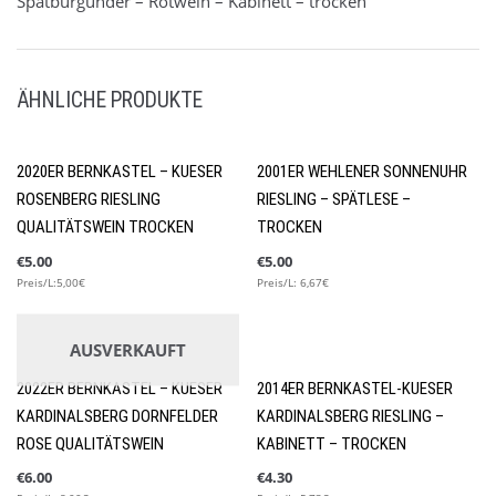
Spätburgunder – Rotwein – Kabinett – trocken
ÄHNLICHE PRODUKTE
Winterweine
2020ER BERNKASTEL – KUESER
2001ER WEHLENER SONNENUHR
ROSENBERG RIESLING
RIESLING – SPÄTLESE –
QUALITÄTSWEIN TROCKEN
TROCKEN
€
5.00
€
5.00
Preis/L:5,00€
Preis/L: 6,67€
AUSVERKAUFT
2022ER BERNKASTEL – KUESER
2014ER BERNKASTEL-KUESER
KARDINALSBERG DORNFELDER
KARDINALSBERG RIESLING –
ROSE QUALITÄTSWEIN
KABINETT – TROCKEN
€
6.00
€
4.30