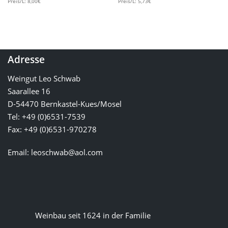
Preis/L: 8,00€
Preis/L: 5,73€
Adresse
Weingut Leo Schwab
€
5.00
Saarallee 16
Preis/L:6,67€
D-54470 Bernkastel-Kues/Mosel
Tel: +49 (0)6531-7539
Fax: +49 (0)6531-970278
Email:
leoschwab@aol.com
Weinbau seit 1624 in der Familie