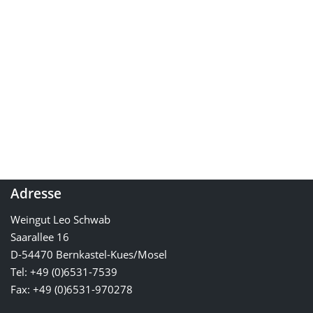
Adresse
Weingut Leo Schwab
Saarallee 16
D-54470 Bernkastel-Kues/Mosel
Tel: +49 (0)6531-7539
Fax: +49 (0)6531-970278