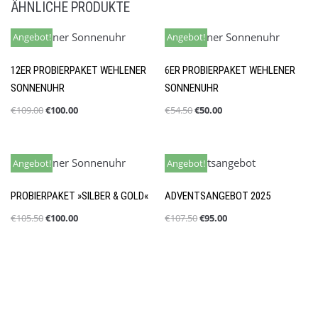
ÄHNLICHE PRODUKTE
Angebot!
Angebot!
12ER PROBIERPAKET WEHLENER
6ER PROBIERPAKET WEHLENER
SONNENUHR
SONNENUHR
€
109.00
€
100.00
€
54.50
€
50.00
Angebot!
Angebot!
PROBIERPAKET »SILBER & GOLD«
ADVENTSANGEBOT 2025
€
105.50
€
100.00
€
107.50
€
95.00