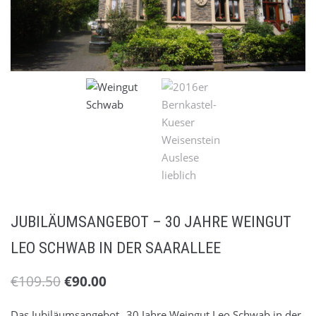
Liköre und Hochprozentiges
(3)
Winterweine
JUBILÄUMSANGEBOT – 30 JAHRE WEINGUT
LEO SCHWAB IN DER SAARALLEE
€
109.50
€
90.00
Das Jubiläumsangebot „30 Jahre Weingut Leo Schwab in der