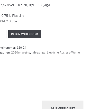
.7,42%vol RZ.78,9g/L S.6,4g/L
 0,75-L-Flasche
is/L:13,33€
IN DEN WARENKORB
ikelnummer:
620-24
egorien:
2020er Weine
,
Jahrgänge
,
Liebliche Auslese-Weine
AUSVERKAUFT