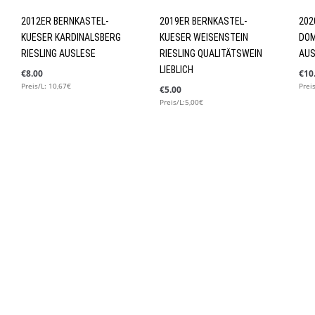
2012ER BERNKASTEL-
2019ER BERNKASTEL-
202
KUESER KARDINALSBERG
KUESER WEISENSTEIN
DOM
RIESLING AUSLESE
RIESLING QUALITÄTSWEIN
AUS
LIEBLICH
€
8.00
€
10
Preis/L: 10,67€
Prei
€
5.00
Preis/L:5,00€
€
5.00
reis/L:6,67€