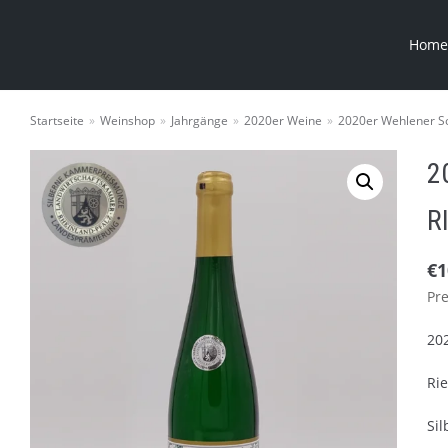
Home
Startseite
»
Weinshop
»
Jahrgänge
»
2020er Weine
»
2020er Wehlener So
2
R
€
1
Pre
20
Rie
Si