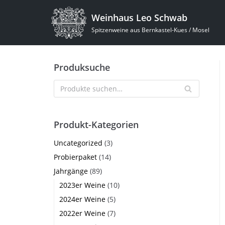
Zum
Weinhaus Leo Schwab
Inhalt
Spitzenweine aus Bernkastel-Kues / Mosel
springen
Produksuche
Produkt-Kategorien
Uncategorized
(3)
Probierpaket
(14)
Jahrgänge
(89)
2023er Weine
(10)
2024er Weine
(5)
2022er Weine
(7)