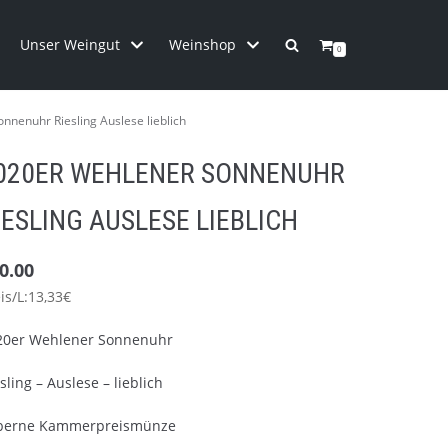
Unser Weingut
Weinshop
0
nnenuhr Riesling Auslese lieblich
020ER WEHLENER SONNENUHR
IESLING AUSLESE LIEBLICH
0.00
is/L:13,33€
20er Wehlener Sonnenuhr
sling – Auslese – lieblich
lberne Kammerpreismünze