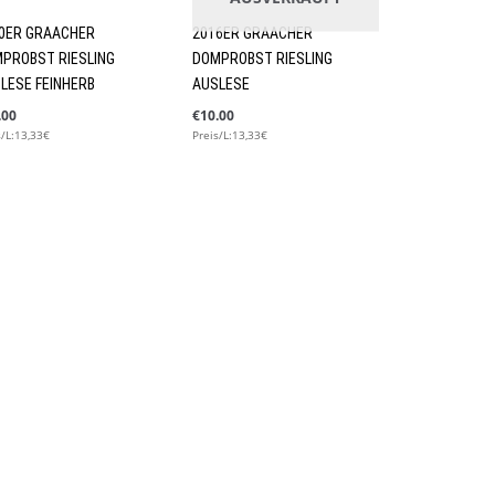
0ER GRAACHER
2016ER GRAACHER
PROBST RIESLING
DOMPROBST RIESLING
LESE FEINHERB
AUSLESE
.00
€
10.00
s/L:13,33€
Preis/L:13,33€