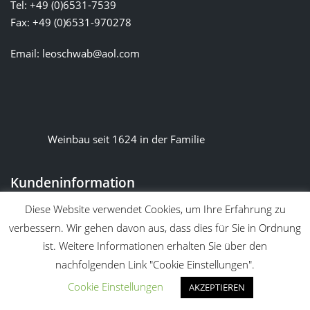
Tel: +49 (0)6531-7539
Fax: +49 (0)6531-970278
Email:
leoschwab@aol.com
Weinbau seit 1624 in der Familie
Kundeninformation
AGBs
Diese Website verwendet Cookies, um Ihre Erfahrung zu
verbessern. Wir gehen davon aus, dass dies für Sie in Ordnung
Widerruf
ist. Weitere Informationen erhalten Sie über den
Impressum
nachfolgenden Link "Cookie Einstellungen".
Datenschutzerklärung
Cookie Einstellungen
AKZEPTIEREN