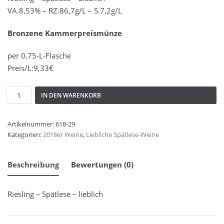
VA.8,53% – RZ.86,7g/L – S.7,2g/L
2022er Weine
(7)
2020er Weine
(11)
Bronzene Kammerpreismünze
2019er Weine
(3)
per 0,75-L-Flasche
2018er Weine
(7)
Preis/L:9,33€
2017er Weine
(7)
2016er Weine
(7)
IN DEN WARENKORB
2015er Weine
(8)
2014er Weine
(9)
Artikelnummer:
618-29
2013er Weine
(2)
Kategorien:
2018er Weine
,
Liebliche Spätlese-Weine
2012er Weine
(4)
2011er Weine
(3)
Beschreibung
Bewertungen (0)
Schatzkiste
(6)
Unser Weine
(91)
Riesling – Spätlese – lieblich
Sekt
(3)
Liköre und Hochprozentiges
(3)