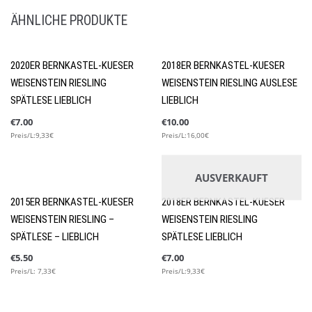
ÄHNLICHE PRODUKTE
2020ER BERNKASTEL-KUESER
2018ER BERNKASTEL-KUESER
Winterweine
WEISENSTEIN RIESLING
WEISENSTEIN RIESLING AUSLESE
SPÄTLESE LIEBLICH
LIEBLICH
€
7.00
€
10.00
Preis/L:9,33€
Preis/L:16,00€
€
5.00
Preis/L:6,67€
AUSVERKAUFT
2015ER BERNKASTEL-KUESER
2018ER BERNKASTEL-KUESER
WEISENSTEIN RIESLING –
WEISENSTEIN RIESLING
SPÄTLESE – LIEBLICH
SPÄTLESE LIEBLICH
€
5.50
€
7.00
Preis/L: 7,33€
Preis/L:9,33€