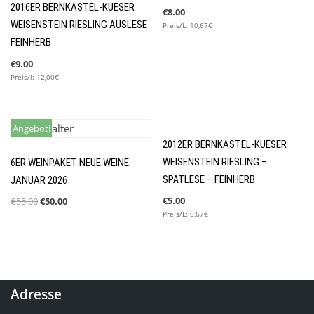
2016ER BERNKASTEL-KUESER
€
8.00
WEISENSTEIN RIESLING AUSLESE
Preis/L: 10,67€
FEINHERB
€
9.00
Preis/l: 12,00€
€
5.00
Angebot!
Preis/L:6,67€
2012ER BERNKASTEL-KUESER
WEISENSTEIN RIESLING –
6ER WEINPAKET NEUE WEINE
SPÄTLESE – FEINHERB
JANUAR 2026
€
5.00
€
55.00
€
50.00
Preis/L: 6,67€
Adresse