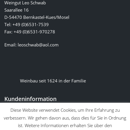
Weingut Leo Schwab
Saarallee 16
D-54470 Bernkastel-Kues/Mosel
Tel: +49 (0)6531-7539
Fax: +49 (0)6531-970278
Email:
leoschwab@aol.com
Weinbau seit 1624 in der Familie
Kundeninformation
AGBs
Diese Website verwendet Cookies, um Ihre Erfahrung zu
verbessern. Wir gehen davon aus, dass dies für Sie in Ordnung
Widerruf
ist. Weitere Informationen erhalten Sie über den
Impressum