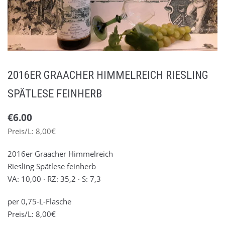
2022er Weine
(7)
2020er Weine
(11)
2019er Weine
(3)
2018er Weine
(7)
2016ER GRAACHER HIMMELREICH RIESLING
2017er Weine
(7)
2016er Weine
(7)
SPÄTLESE FEINHERB
2015er Weine
(8)
€
6.00
2014er Weine
(9)
Preis/L: 8,00€
2013er Weine
(2)
2012er Weine
(4)
2016er Graacher Himmelreich
2011er Weine
(3)
Riesling Spätlese feinherb
VA: 10,00 · RZ: 35,2 · S: 7,3
Schatzkiste
(6)
Unser Weine
(91)
per 0,75-L-Flasche
Sekt
(3)
Preis/L: 8,00€
Liköre und Hochprozentiges
(3)