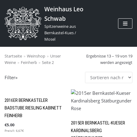
Zum
Weinhaus Leo
Inhalt
Schwab
springen
Spitzenweine aus
Bernkastel-Kues /
Mosel
Produksuche
Startseite
»
Weinshop
»
Unser
Ergebnisse 13 – 19 von 19
Weine
»
Feinherb
»
Seite 2
werden angezeigt
Filter»
Nach Preis filtern
Preis:
€0
—
€90
FILTER
2016ER BERNKASTELER
BADSTUBE RIESLING KABINETT
FEINHERB
Produkt-Kategorien
2015ER BERNKASTEL-KUESER
€
5.00
Uncategorized
(3)
KARDINALSBERG
Preis/l: 6,67€