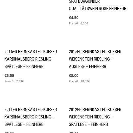
SPÄTBURGUNDER
Probierpaket
(14)
QUALITÄTSWEIN ROSE FEINHERB
Jahrgänge
(89)
€
4.50
Unser Weine
(91)
Preis/L: 6,00€
Qualitätsweine
(4)
Trocken
(11)
Halbtrocken
(11)
2015ER BERNKASTEL-KUESER
2015ER BERNKASTEL-KUESER
Feinherb
(19)
KARDINALSBERG RIESLING –
WEISENSTEIN RIESLING –
Liebliche Kabinett-Weine
(5)
SPÄTLESE – FEINHERB
AUSLESE – FEINHERB
Liebliche Spätlese-Weine
(17)
€
5.50
€
8.00
Preis/L: 7,33€
Preis/L: 10,67€
Liebliche Auslese-Weine
(19)
Beerenauslese
(4)
Rosé, Rotling & Rotweine
(21)
Sekt
(3)
2011ER BERNKASTEL-KUESER
2012ER BERNKASTEL-KUESER
KARDINALSBERG RIESLING –
WEISENSTEIN RIESLING –
Liköre und Hochprozentiges
(3)
SPÄTLESE – FEINHERB
SPÄTLESE – FEINHERB