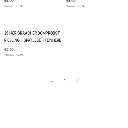
€
5.00
€
5.00
Preis/L: 6,67€
Preis/L: 6,67€
Winterweine
2014ER GRAACHER DOMPROBST
RIESLING – SPÄTLESE – FEINHERB
€
5.50
Preis/L: 7,33€
←
1
2